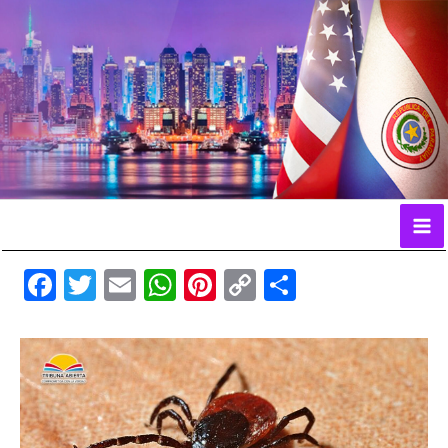
Ir
al
contenido
F
T
E
W
Pi
C
C
a
w
m
h
n
o
o
c
itt
ai
at
te
p
m
e
er
l
s
re
y
p
b
A
st
Li
ar
o
p
n
ti