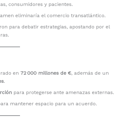
as, consumidores y pacientes.
vamen eliminaría el comercio transatlántico.
on para debatir estrategias, apostando por el
ras.
orado en
72 000 millones de €
, además de un
es
.
rción
para protegerse ante amenazas externas.
para mantener espacio para un acuerdo.