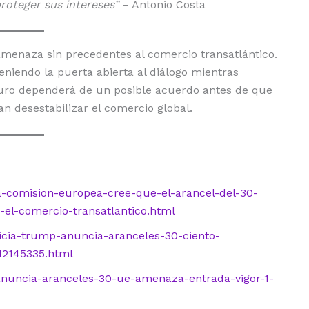
proteger sus intereses”
– Antonio Costa
amenaza sin precedentes al comercio transatlántico.
niendo la puerta abierta al diálogo mientras
turo dependerá de un posible acuerdo antes de que
 desestabilizar el comercio global.
la-comision-europea-cree-que-el-arancel-del-30-
el-comercio-transatlantico.html
ticia-trump-anuncia-aranceles-30-ciento-
12145335.html
anuncia-aranceles-30-ue-amenaza-entrada-vigor-1-