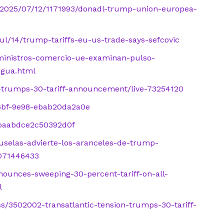
l/2025/07/12/1171993/donadl-trump-union-europea-
l/14/trump-tariffs-eu-us-trade-says-sefcovic
-ministros-comercio-ue-examinan-pulso-
egua.html
-trumps-30-tariff-announcement/live-73254120
46bf-9e98-ebab20da2a0e
7baabdce2c50392d0f
ruselas-advierte-los-aranceles-de-trump-
5071446433
ounces-sweeping-30-percent-tariff-on-all-
l
s/3502002-transatlantic-tension-trumps-30-tariff-