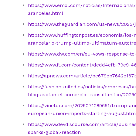
https://www.emol.com/noticias/Internaciona
aranceles.html
https://www.theguardian.com/us-news/2025/ju
https://www.huffingtonpost.es/economia/los
arancelario-trump-ultimo-ultimatum-autotr
https://www.dw.com/en/eu-vows-response-to
https://www.ft.com/content/dedd4efb-79e9-
https://apnews.com/article/be679cb7642c16
https://fashionunited.es/noticias/empresas/b
bloquearian-el-comercio-transatlantico/202
https://vinetur.com/2025071289651/trump-ann
european-union-imports-starting-august.htm
https://www.devdiscourse.com/article/busines
sparks-global-reaction