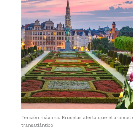
o
p
n
ti
o
p
k
r
k
Tensión máxima: Bruselas alerta que el arancel
transatlántico