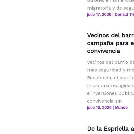
Bukele, en un encue
migratoria y de seg
julio 17, 2026
|
Donald T
Vecinos del bar
campaña para ex
convivencia
Vecinos del barrio 
más seguridad y mej
Rocafonda, el barrio
inició una recogida
e inversiones públi
convivencia sin
julio 16, 2026
|
Mundo
De la Espriella 