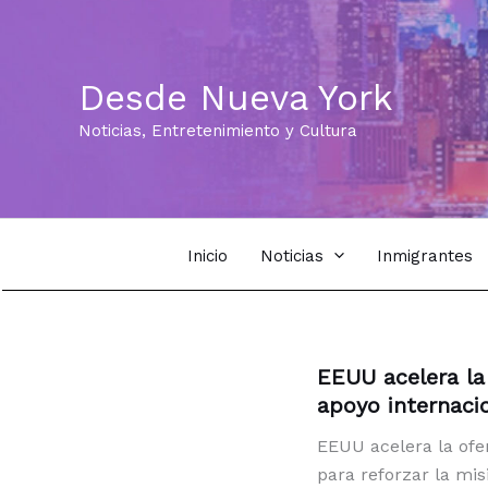
Ir
al
contenido
Desde Nueva York
Noticias, Entretenimiento y Cultura
Inicio
Noticias
Inmigrantes
EEUU acelera la 
apoyo internacio
EEUU acelera la ofen
para reforzar la mis