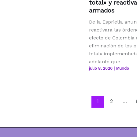
total» y reactiv
armados
De la Espriella anun
reactivará las órde
electo de Colombia 
eliminación de los 
total» implementada
adelantó que
julio 8, 2026
|
Mundo
1
2
…