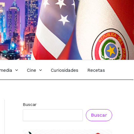
imedia
Cine
Curiosidades
Recetas
Reconocimiento a
Reconocimiento a
Radio Oñondivepa
Radio Tribuna
Buscar
Paraguay
Abierta
Buscar