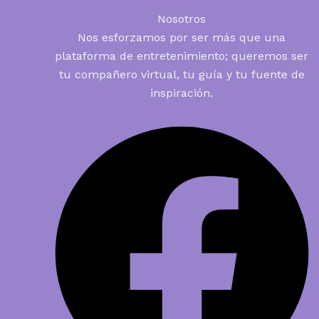
Nosotros
Nos esforzamos por ser más que una
plataforma de entretenimiento; queremos ser
tu compañero virtual, tu guía y tu fuente de
inspiración.