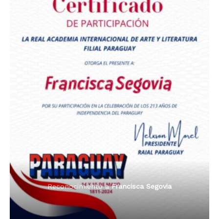
Premio Orgullo Paraguayo
Reconocimiento a
Radio Oñondivepa Paraguay
Reconocimiento a
Radio Tribuna Abierta
Reconocimiento a
Radio Tribuna Abierta
Reconocimiento a
Francisca Segovia
Reconocimiento a
Francisca Segovia
Reconocimiento a
Dama de Oro 2024
Francisca Segovia