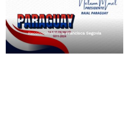
Reconocimiento a
Radio Oñondivepa Paraguay
Reconocimiento a
Radio Tribuna Abierta
Reconocimiento a
Radio Tribuna Abierta
Reconocimiento a
Francisca Segovia
Reconocimiento a
Francisca Segovia
Reconocimiento a
Dama de Oro 2024
Francisca Segovia