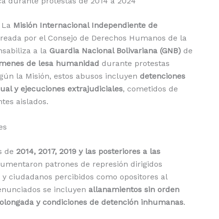
ca durante protestas de 2014 a 2024
 La
Misión Internacional Independiente de
creada por el Consejo de Derechos Humanos de la
sabiliza a la
Guardia Nacional Bolivariana (GNB)
de
rímenes de lesa humanidad
durante protestas
gún la Misión, estos abusos incluyen
detenciones
exual y ejecuciones extrajudiciales
, cometidos de
tes aislados.
es
as de
2014, 2017, 2019 y las posteriores a las
cumentaron patrones de represión dirigidos
as y ciudadanos percibidos como opositores al
denunciados se incluyen
allanamientos sin orden
rolongada y condiciones de detención inhumanas
.