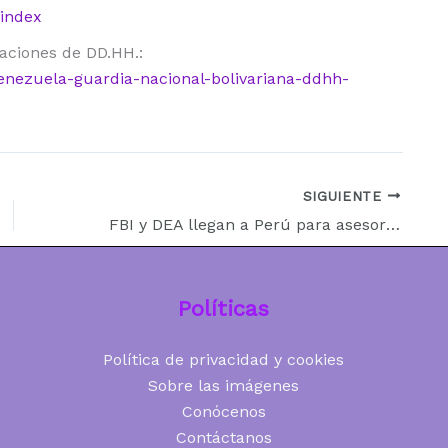
/index
aciones de DD.HH.:
enezuela-guardia-nacional-bolivariana-ddhh-
SIGUIENTE
FBI y DEA llegan a Perú para asesorar en seguridad ciudadana
Políticas
Política de privacidad y cookies
Sobre las imágenes
Conócenos
Contáctanos