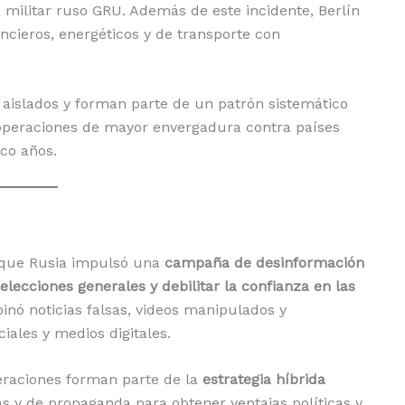
ia militar ruso GRU. Además de este incidente, Berlín
ancieros, energéticos y de transporte con
 aislados y forman parte de un patrón sistemático
operaciones de mayor envergadura contra países
co años.
 que Rusia impulsó una
campaña de desinformación
 elecciones generales y debilitar la confianza en las
inó noticias falsas, videos manipulados y
iales y medios digitales.
eraciones forman parte de la
estrategia híbrida
as y de propaganda para obtener ventajas políticas y