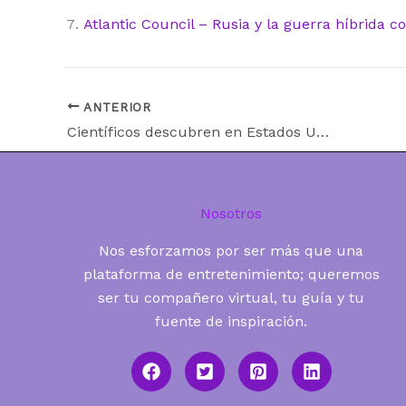
Atlantic Council – Rusia y la guerra híbrida 
ANTERIOR
Científicos descubren en Estados Unidos uno de los mayores depósitos de litio del mundo bajo un antiguo cráter volcánico
Nosotros
Nos esforzamos por ser más que una
plataforma de entretenimiento; queremos
ser tu compañero virtual, tu guía y tu
fuente de inspiración.