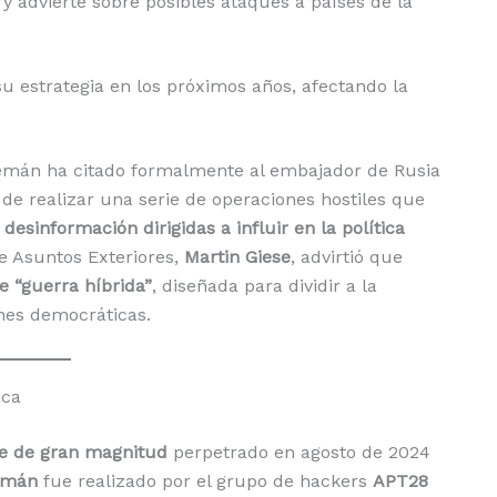
y advierte sobre posibles ataques a países de la
u estrategia en los próximos años, afectando la
lemán ha citado formalmente al embajador de Rusia
 de realizar una serie de operaciones hostiles que
esinformación dirigidas a influir en la política
de Asuntos Exteriores,
Martin Giese
, advirtió que
e “guerra híbrida”
, diseñada para dividir a la
ones democráticas.
ica
e de gran magnitud
perpetrado en agosto de 2024
lemán
fue realizado por el grupo de hackers
APT28