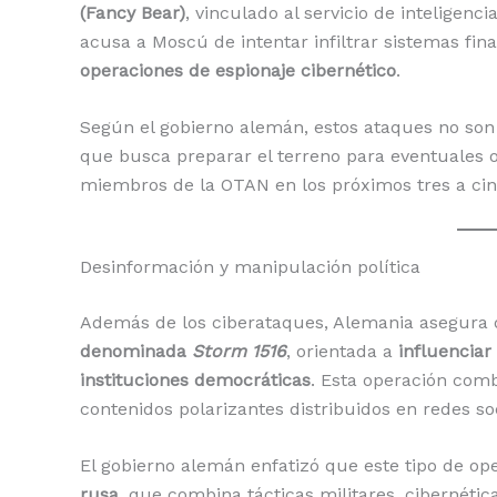
(Fancy Bear)
, vinculado al servicio de inteligenc
acusa a Moscú de intentar infiltrar sistemas fin
operaciones de espionaje cibernético
.
Según el gobierno alemán, estos ataques no son
que busca preparar el terreno para eventuales 
miembros de la OTAN en los próximos tres a cin
Desinformación y manipulación política
Además de los ciberataques, Alemania asegura
denominada
Storm 1516
, orientada a
influenciar
instituciones democráticas
. Esta operación comb
contenidos polarizantes distribuidos en redes soc
El gobierno alemán enfatizó que este tipo de op
rusa
, que combina tácticas militares, cibernétic