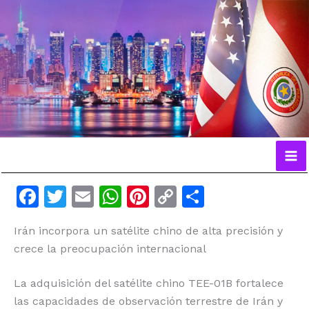
Ir
al
contenido
F
T
E
W
Pi
C
C
a
w
m
h
n
o
o
Irán incorpora un satélite chino de alta precisión y
c
itt
ai
at
te
p
m
crece la preocupación internacional
e
er
l
s
re
y
p
b
A
st
Li
ar
La adquisición del satélite chino TEE-01B fortalece
o
p
n
ti
las capacidades de observación terrestre de Irán y