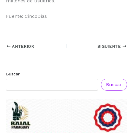
millones de usuarios.
Fuente: CincoDias
ANTERIOR
SIGUIENTE
Buscar
Reconocimiento a
Reconocimiento a
Radio Oñondivepa Paraguay
Radio Tribuna Abierta
Buscar