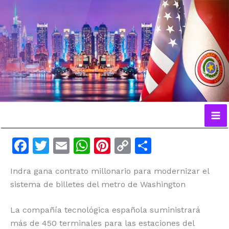
Ir
al
contenido
F
T
E
W
Pi
C
C
a
w
m
h
n
o
o
Indra gana contrato millonario para modernizar el
c
itt
ai
at
te
p
m
sistema de billetes del metro de Washington
e
er
l
s
re
y
p
b
A
st
Li
ar
La compañía tecnológica española suministrará
o
p
n
ti
más de 450 terminales para las estaciones del