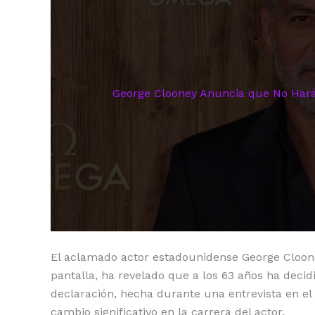
o
p
n
ti
o
p
k
r
k
George Clooney Anuncia que No Hará
El aclamado actor estadounidense George Cloone
pantalla, ha revelado que a los 63 años ha decid
declaración, hecha durante una entrevista en e
cambio significativo en la carrera del actor.