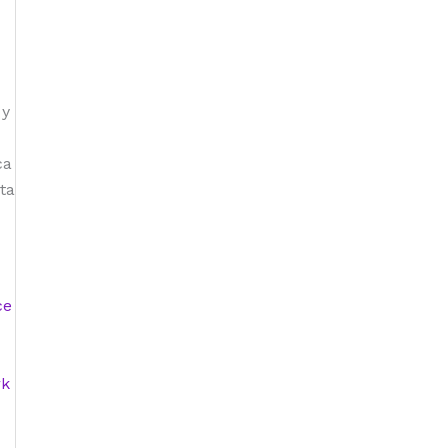
 y
ca
ta
ce
rk
a