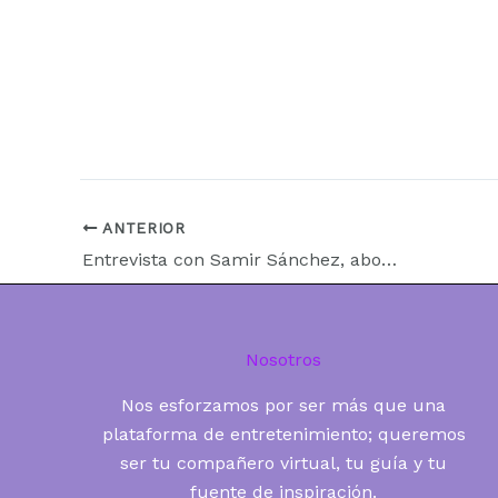
ANTERIOR
Entrevista con Samir Sánchez, abogado y periodista
Nosotros
Nos esforzamos por ser más que una
plataforma de entretenimiento; queremos
ser tu compañero virtual, tu guía y tu
fuente de inspiración.