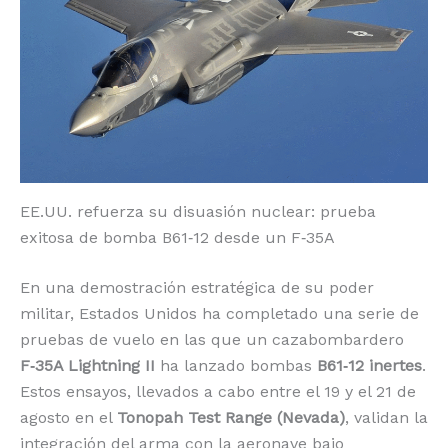
o
p
k
r
k
EE.UU. refuerza su disuasión nuclear: prueba
exitosa de bomba B61‑12 desde un F‑35A
En una demostración estratégica de su poder
militar, Estados Unidos ha completado una serie de
pruebas de vuelo en las que un cazabombardero
F‑35A Lightning II
ha lanzado bombas
B61‑12 inertes
.
Estos ensayos, llevados a cabo entre el 19 y el 21 de
agosto en el
Tonopah Test Range (Nevada)
, validan la
integración del arma con la aeronave bajo