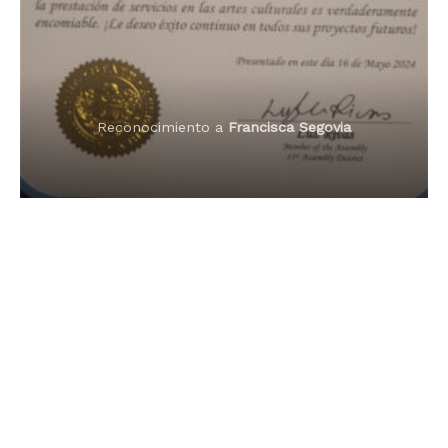
Premio Orgullo Paraguayo
Reconocimiento a
Radio Oñondivepa Paraguay
Reconocimiento a
Radio Tribuna Abierta
Reconocimiento a
Radio Tribuna Abierta
Reconocimiento a
Francisca Segovia
Reconocimiento a
Francisca Segovia
Reconocimiento a
Dama de Oro 2024
Francisca Segovia