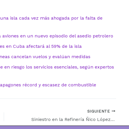
 una isla cada vez más ahogada por la falta de
aviones en un nuevo episodio del asedio petrolero
es en Cuba afectará al 59% de la isla
íneas cancelan vuelos y evalúan medidas
e en riesgo los servicios esenciales, según expertos
: apagones récord y escasez de combustible
SIGUIENTE
Siniestro en la Refinería Ñico López: Incendio en La Habana agrava la tensión energética en la isla