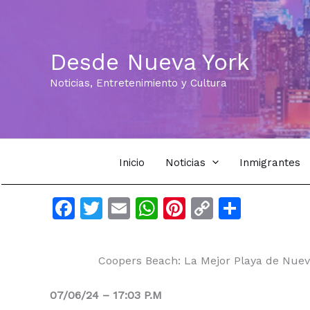
Ir
al
contenido
Desde Nueva York
Noticias, Entretenimiento y Cultura
Inicio
Noticias
Inmigrantes
F
T
E
W
Pi
C
C
a
w
m
h
n
o
o
c
itt
ai
at
te
p
m
Coopers Beach: La Mejor Playa de Nue
e
er
l
s
re
y
p
b
A
st
Li
ar
07/06/24 – 17:03 P.M