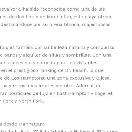
eva York, ha sido reconocida como una de las
nos de dos horas de Manhattan, esta playa ofrece
, destacándose por su arena blanca, majestuosas
on, es famosa por su belleza natural y completas
e baños y alquiler de sillas y sombrillas. Con una
a es accesible y cómoda para los visitantes.
n el prestigioso ranking de Dr. Beach, lo que
e de Los Hamptons, una zona exclusiva y lujosa,
eros y mansiones impresionantes. Además de
orar boutiques de lujo en East Hampton Village, el
 Fork y North Fork.
ns desde Manhattan:
 hasta la Ruta 27 Este (Montauk Highway). El tiempo