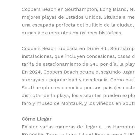
o
p
n
ti
Coopers Beach en Southampton, Long Island, Nu
o
p
k
r
mejores playas de Estados Unidos. Situada a me
k
una escapada perfecta del bullicio de la ciudad
dunas y exuberantes mansiones históricas.
Coopers Beach, ubicada en Dune Rd., Southampt
instalaciones, que incluyen concesiones, casas d
tarifa de estacionamiento de $40 por día, la play
En 2024, Coopers Beach ocupa el segundo lugar e
subraya su popularidad y excelencia. Como part
Southampton es conocida por sus paisajes cost
disfrutar de la playa, los visitantes pueden expl
faro y museo de Montauk, y los viñedos en South
Cómo Llegar
Existen varias maneras de llegar a Los Hampto
En coche
: Toma la Long Island Expressway (LIE)