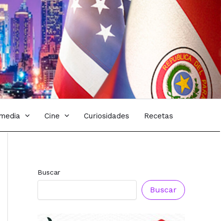
imedia
Cine
Curiosidades
Recetas
Reconocimiento a
Reconocimiento a
Radio Oñondivepa
Radio Tribuna
Buscar
Paraguay
Abierta
Buscar