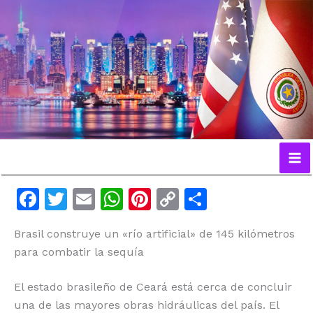
Ir
al
contenido
F
T
E
W
Pi
C
C
a
w
m
h
n
o
o
Brasil construye un «río artificial» de 145 kilómetros
c
itt
ai
at
te
p
m
para combatir la sequía
e
er
l
s
re
y
p
b
A
st
Li
ar
El estado brasileño de Ceará está cerca de concluir
o
p
n
ti
una de las mayores obras hidráulicas del país. El