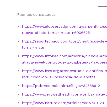
Fuentes consultadas
https://www.elobservador.com.uy/argentina/s
nuevo-efecto-tomar-mate-n6006625
https://reportechaco.com/post/cientificos-d
tomar-mate
https://www.infobae.com/america/ciencia-am
aliada-en-el-control-de-la-diabetes-y-la-obes
https://www.iecs.org.ar/en/estudio-cientifi
reduccion-en-la-incidencia-de-diabetes
https://pubmed.ncbi.nlm.nih.gov/32588612
https://www.verywellhealth.com/yerba-mate-
https://www.nature.com/articles/s41574-023