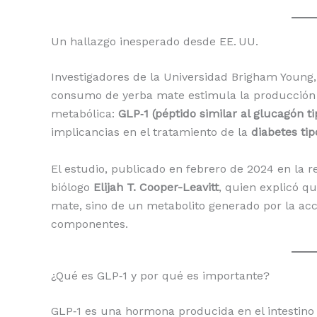
o
p
n
ti
o
p
k
r
Un hallazgo inesperado desde EE. UU.
k
Investigadores de la Universidad Brigham Young,
consumo de yerba mate estimula la producción 
metabólica:
GLP‑1 (péptido similar al glucagón ti
implicancias en el tratamiento de la
diabetes tip
El estudio, publicado en febrero de 2024 en la re
biólogo
Elijah T. Cooper-Leavitt
, quien explicó q
mate, sino de un metabolito generado por la acc
componentes.
¿Qué es GLP‑1 y por qué es importante?
GLP‑1 es una hormona producida en el intestino