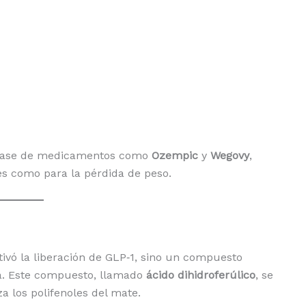
 base de medicamentos como
Ozempic
y
Wegovy
,
tes como para la pérdida de peso.
ctivó la liberación de GLP‑1, sino un compuesto
nta. Este compuesto, llamado
ácido dihidroferúlico
, se
a los polifenoles del mate.