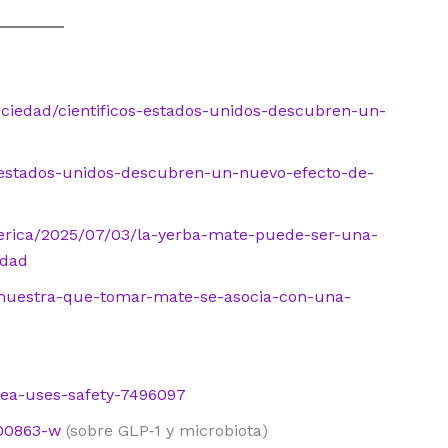
ociedad/cientificos-estados-unidos-descubren-un-
e-estados-unidos-descubren-un-nuevo-efecto-de-
erica/2025/07/03/la-yerba-mate-puede-ser-una-
idad
co-muestra-que-tomar-mate-se-asocia-con-una-
tea-uses-safety-7496097
-00863-w
(sobre GLP‑1 y microbiota)