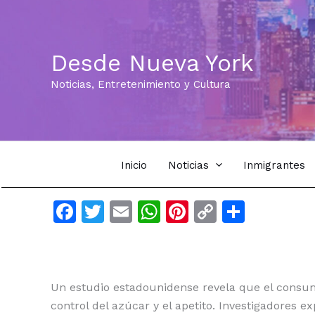
Ir
al
contenido
Desde Nueva York
Noticias, Entretenimiento y Cultura
Inicio
Noticias
Inmigrantes
F
T
E
W
Pi
C
C
a
w
m
h
n
o
o
c
itt
ai
at
te
p
m
e
er
l
s
re
y
p
Un estudio estadounidense revela que el consu
b
A
st
Li
ar
control del azúcar y el apetito. Investigadores 