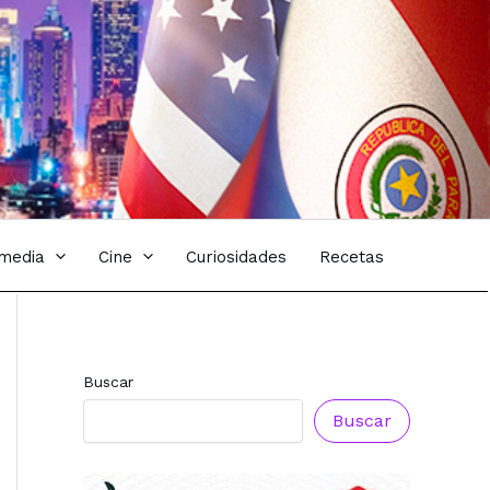
imedia
Cine
Curiosidades
Recetas
Reconocimiento a
Reconocimiento a
Radio Oñondivepa
Radio Tribuna
Buscar
Paraguay
Abierta
Buscar