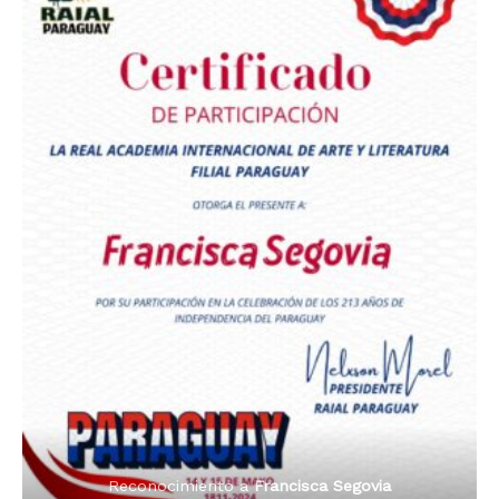
Premio Orgullo Paraguayo
Reconocimiento a
Radio Oñondivepa Paraguay
Reconocimiento a
Radio Tribuna Abierta
Reconocimiento a
Radio Tribuna Abierta
Reconocimiento a
Francisca Segovia
Reconocimiento a
Francisca Segovia
Reconocimiento a
Dama de Oro 2024
Francisca Segovia