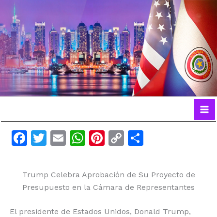
Ir
al
contenido
F
T
E
W
Pi
C
C
a
w
m
h
n
o
o
c
itt
ai
at
te
p
m
Trump Celebra Aprobación de Su Proyecto de
e
er
l
s
re
y
p
Presupuesto en la Cámara de Representantes
b
A
st
Li
ar
o
p
n
ti
El presidente de Estados Unidos, Donald Trump,