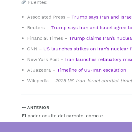
Fuentes:
Associated Press –
Trump says Iran and Israe
Reuters –
Trump says Iran and Israel agree to
Financial Times –
Trump claims Iran’s nuclear
CNN –
US launches strikes on Iran’s nuclear fa
New York Post –
Iran launches retaliatory mis
Al Jazeera –
Timeline of US-Iran escalation
Wikipedia –
2025 US-Iran-Israel conflict timel
ANTERIOR
El poder oculto del camote: cómo este alimento rico en potasio puede ayudarte a bajar la tensión arterial y dormir mejor