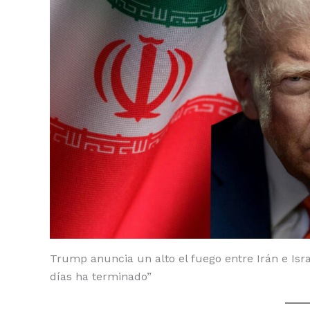
o
p
n
ti
o
p
k
r
k
Trump anuncia un alto el fuego entre Irán e Isr
días ha terminado”