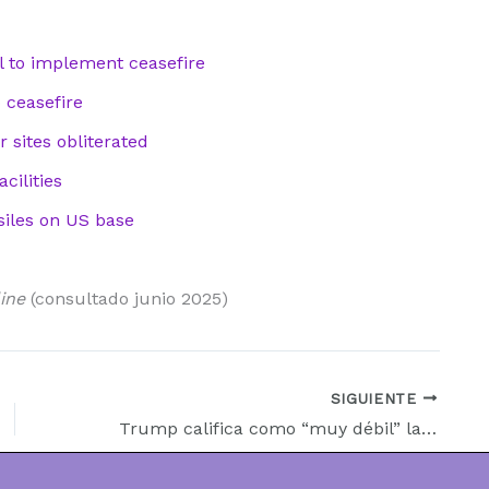
l to implement ceasefire
 ceasefire
 sites obliterated
cilities
siles on US base
ine
(consultado junio 2025)
SIGUIENTE
Trump califica como “muy débil” la respuesta iraní tras ataque a instalaciones nucleares