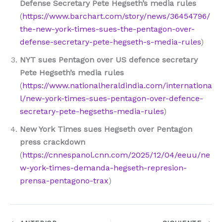
Defense Secretary Pete Hegseth’s media rules
(
https://www.barchart.com/story/news/36454796/
the-new-york-times-sues-the-pentagon-over-
defense-secretary-pete-hegseth-s-media-rules
)
NYT sues Pentagon over US defence secretary
Pete Hegseth’s media rules
(
https://www.nationalheraldindia.com/internationa
l/new-york-times-sues-pentagon-over-defence-
secretary-pete-hegseths-media-rules
)
New York Times sues Hegseth over Pentagon
press crackdown
(
https://cnnespanol.cnn.com/2025/12/04/eeuu/ne
w-york-times-demanda-hegseth-represion-
prensa-pentagono-trax
)