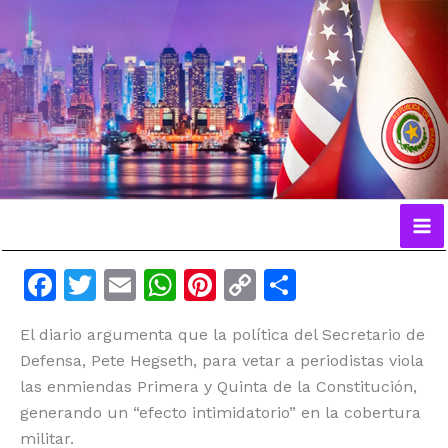
Ir
al
contenido
F
T
E
W
Pi
C
C
a
w
m
h
n
o
o
El diario argumenta que la política del Secretario de
c
itt
ai
at
te
p
m
Defensa, Pete Hegseth, para vetar a periodistas viola
e
er
l
s
re
y
p
las enmiendas Primera y Quinta de la Constitución,
b
A
st
Li
ar
generando un “efecto intimidatorio” en la cobertura
o
p
n
ti
militar.