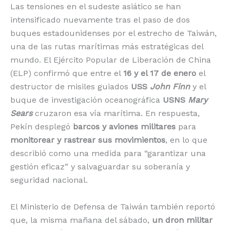
Las tensiones en el sudeste asiático se han
o
p
k
r
intensificado nuevamente tras el paso de dos
k
buques estadounidenses por el estrecho de Taiwán,
una de las rutas marítimas más estratégicas del
mundo. El Ejército Popular de Liberación de China
(ELP) confirmó que entre el
16 y el 17 de enero
el
destructor de misiles guiados
USS
John Finn
y el
buque de investigación oceanográfica
USNS
Mary
Sears
cruzaron esa vía marítima. En respuesta,
Pekín desplegó
barcos y aviones militares
para
monitorear y rastrear sus movimientos
, en lo que
describió como una medida para “garantizar una
gestión eficaz” y salvaguardar su soberanía y
seguridad nacional.
El Ministerio de Defensa de Taiwán también reportó
que, la misma mañana del sábado,
un dron militar