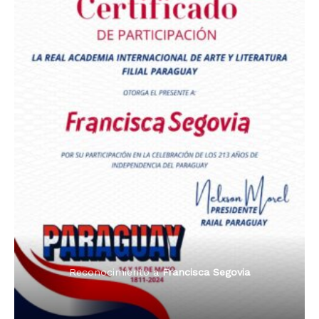
Premio Orgullo Paraguayo
Reconocimiento a
Radio Oñondivepa Paraguay
Reconocimiento a
Radio Tribuna Abierta
Reconocimiento a
Radio Tribuna Abierta
Reconocimiento a
Francisca Segovia
Reconocimiento a
Francisca Segovia
Reconocimiento a
Dama de Oro 2024
Francisca Segovia