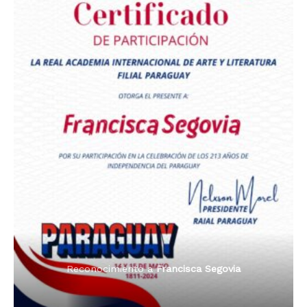
Premio Orgullo Paraguayo
Reconocimiento a
Radio Oñondivepa Paraguay
Reconocimiento a
Radio Tribuna Abierta
Reconocimiento a
Radio Tribuna Abierta
Reconocimiento a
Francisca Segovia
Reconocimiento a
Francisca Segovia
Reconocimiento a
Dama de Oro 2024
Francisca Segovia