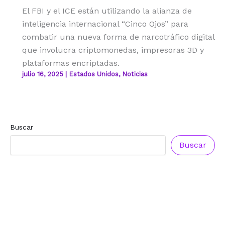
El FBI y el ICE están utilizando la alianza de
inteligencia internacional “Cinco Ojos” para
combatir una nueva forma de narcotráfico digital
que involucra criptomonedas, impresoras 3D y
plataformas encriptadas.
julio 16, 2025
|
Estados Unidos
,
Noticias
Buscar
Reconocimiento a
Reconocimiento a
Radio Oñondivepa Paraguay
Radio Tribuna Abierta
Buscar