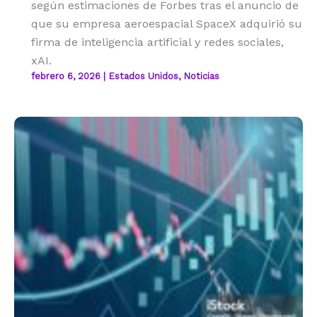
según estimaciones de Forbes tras el anuncio de
que su empresa aeroespacial SpaceX adquirió su
firma de inteligencia artificial y redes sociales,
xAI.
febrero 6, 2026
|
Estados Unidos
,
Noticias