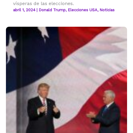
vísperas de las elecciones.
abril 1, 2024
|
Donald Trump
,
Elecciones USA
,
Noticias