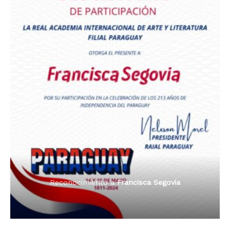
Premio Orgullo Paraguayo
Reconocimiento a
Radio Oñondivepa Paraguay
Reconocimiento a
Radio Tribuna Abierta
Reconocimiento a
Radio Tribuna Abierta
Reconocimiento a
Francisca Segovia
Reconocimiento a
Francisca Segovia
Reconocimiento a
Dama de Oro 2024
Francisca Segovia