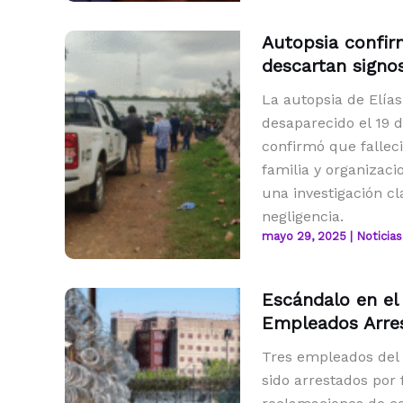
Autopsia confir
descartan signos
La autopsia de Elía
desaparecido el 19 
confirmó que falleci
familia y organizaci
una investigación c
negligencia.
mayo 29, 2025
|
Noticias
Escándalo en el
Empleados Arre
Tres empleados del
sido arrestados po