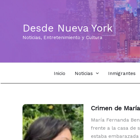
Ir
al
contenido
Desde Nueva York
Noticias, Entretenimiento y Cultura
Inicio
Noticias
Inmigrantes
Crimen de María
María Fernanda Bení
frente a la casa de 
estaba embarazada 