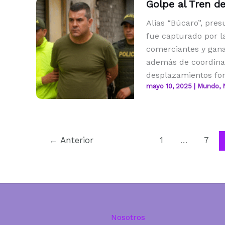
Golpe al Tren d
Alias “Búcaro”, pres
fue capturado por la
comerciantes y gana
además de coordinar
desplazamientos fo
mayo 10, 2025
|
Mundo
,
←
Anterior
1
…
7
Nosotros