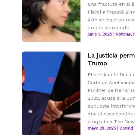
una fractura en el 
Fiscalía imputó al 
Aún se esperan resu
exacta de muerte.
junio 3, 2025
|
Noticias
,
P
La justicia per
Trump
El presidente Donal
Corte de Apelaciones
Pulitzer de frenar 
2022, acusa a la Ju
supuesta interferenc
que el caso continúe
otorgado a The New 
mayo 29, 2025
|
Donald