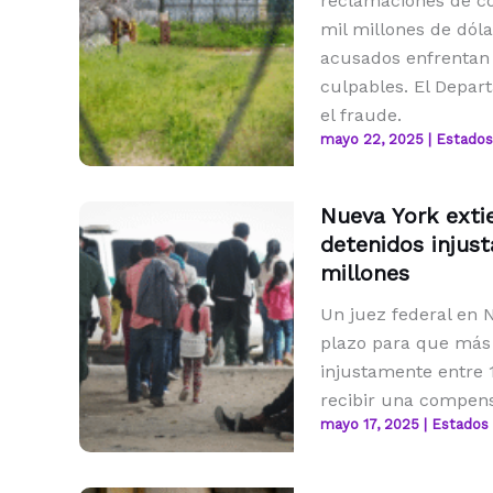
reclamaciones de c
mil millones de dóla
acusados enfrentan 
culpables. El Depar
el fraude.
mayo 22, 2025
|
Estados
Nueva York exti
detenidos inju
millones
Un juez federal en N
plazo para que más
injustamente entre 
recibir una compens
mayo 17, 2025
|
Estados