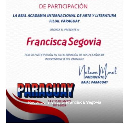
Premio Orgullo Paraguayo
Reconocimiento a
Radio Oñondivepa Paraguay
Reconocimiento a
Radio Tribuna Abierta
Reconocimiento a
Radio Tribuna Abierta
Reconocimiento a
Francisca Segovia
Reconocimiento a
Francisca Segovia
Reconocimiento a
Dama de Oro 2024
Francisca Segovia