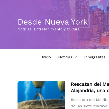
Ir
al
contenido
Desde Nueva York
Noticias, Entretenimiento y Cultura
Inicio
Noticias
Inmigrantes
Rescatan del Me
Alejandría, una 
Rescatan del Medite
de las siete maravi