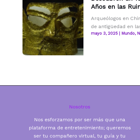
Años en las Rui
Arqueólogos en Chin
de antigüedad en la
mayo 3, 2025
|
Mundo
,
N
Nosotros
Nos esforzamos por ser más que una
plataforma de entretenimiento; queremos
ser tu compañero virtual, tu guía y tu