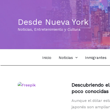
Ir
al
contenido
Desde Nueva York
Noticias, Entretenimiento y Cultura
Inicio
Noticias
Inmigrantes
Descubriendo el
poco conocidas
Aunque el dólar esta
japonés son ampliam