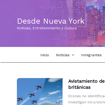
Ir
al
contenido
Desde Nueva York
Noticias, Entretenimiento y Cultura
Inicio
Noticias
Inmigrantes
Avistamiento de
británicas
Drones no identific
investigan incursion