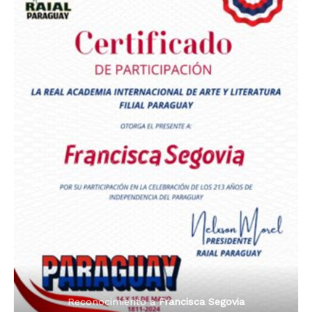
Premio Orgullo Paraguayo
Reconocimiento a
Radio Oñondivepa Paraguay
Reconocimiento a
Radio Tribuna Abierta
Reconocimiento a
Radio Tribuna Abierta
Reconocimiento a
Francisca Segovia
Reconocimiento a
Francisca Segovia
Reconocimiento a
Dama de Oro 2024
Francisca Segovia