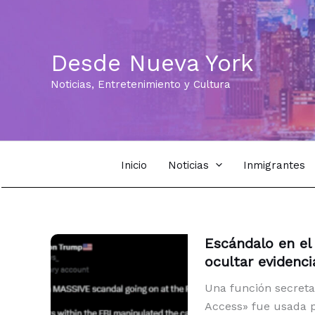
Ir
al
contenido
Desde Nueva York
Noticias, Entretenimiento y Cultura
Inicio
Noticias
Inmigrantes
Escándalo en el
ocultar evidenci
Una función secreta
Access» fue usada p