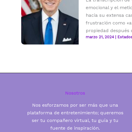
emocional y el meti
hacia su extensa ca
frustración como «a
propiedad después d
marzo 21, 2024
|
Estados
Nosotros
Nos esforzamos por ser más que una
plataforma de entretenimiento; queremos
ser tu compañero virtual, tu guía y tu
fuente de inspiración.