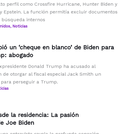
lto perfil como Crossfire Hurricane, Hunter Biden y
y Epstein. La función permitía excluir documentos
e búsqueda internos
nidos
,
Noticias
bió un ‘cheque en blanco’ de Biden para
mp: abogado
 expresidente Donald Trump ha acusado al
 de otorgar al fiscal especial Jack Smith un
 para perseguir a Trump.
icias
de la residencia: La pasión
de Joe Biden
 una entrevista revela la profunda conexión