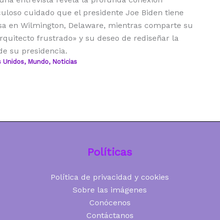
culoso cuidado que el presidente Joe Biden tiene
sa en Wilmington, Delaware, mientras comparte su
rquitecto frustrado» y su deseo de rediseñar la
e su presidencia.
 Unidos
,
Mundo
,
Noticias
Políticas
Política de privacidad y cookies
Sobre las imágenes
Conócenos
Contáctanos