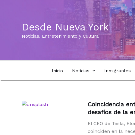
Ir
al
contenido
Desde Nueva York
Noticias, Entretenimiento y Cultura
Inicio
Noticias
Inmigrantes
Coincidencia ent
desafíos de la e
El CEO de Tesla, Elo
coinciden en la nece