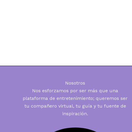
Nosotros
Nos esforzamos por ser más que una
plataforma de entretenimiento; queremos ser
tu compañero virtual, tu guía y tu fuente de
inspiración.