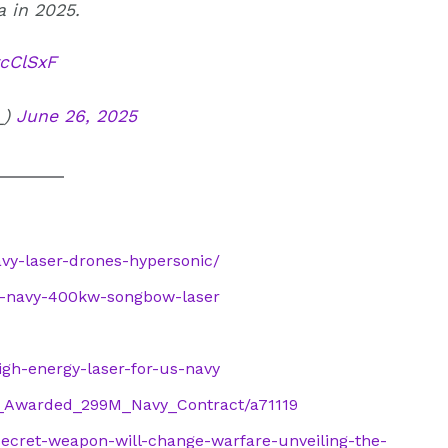
a in 2025.
ycClSxF
_)
June 26, 2025
vy-laser-drones-hypersonic/
/us-navy-400kw-songbow-laser
igh-energy-laser-for-us-navy
nt_Awarded_299M_Navy_Contract/a71119
secret-weapon-will-change-warfare-unveiling-the-