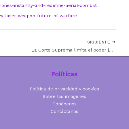
rones-instantly-and-redefine-aerial-combat
vy-laser-weapon-future-of-warfare
SIGUIENTE
La Corte Suprema limita el poder judicial y reabre el debate sobre la ciudadanía por nacimiento en EE.UU.
Políticas
Política de privacidad y cookies
Sobre las imágenes
Conócenos
Contáctanos