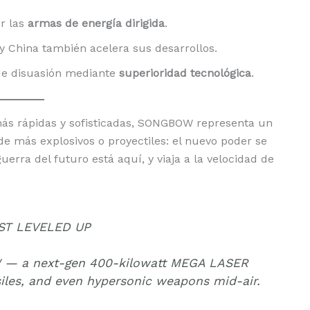
or las
armas de energía dirigida
.
y China también acelera sus desarrollos.
de disuasión mediante
superioridad tecnológica
.
s rápidas y sofisticadas, SONGBOW representa un
 de más explosivos o proyectiles: el nuevo poder se
guerra del futuro está aquí, y viaja a la velocidad de
ST LEVELED UP
W — a next-gen 400-kilowatt MEGA LASER
siles, and even hypersonic weapons mid-air.