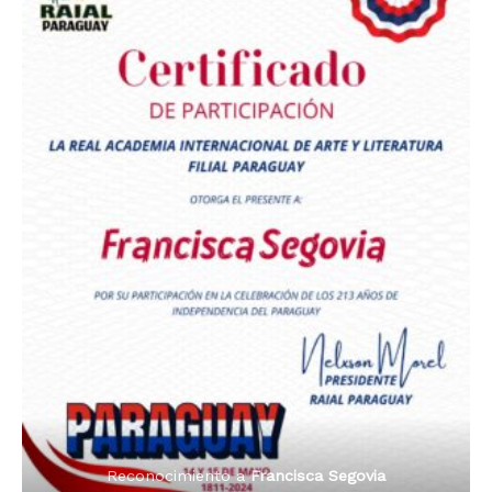
Premio Orgullo Paraguayo
Reconocimiento a
Radio Oñondivepa Paraguay
Reconocimiento a
Radio Tribuna Abierta
Reconocimiento a
Radio Tribuna Abierta
Reconocimiento a
Francisca Segovia
Reconocimiento a
Francisca Segovia
Reconocimiento a
Dama de Oro 2024
Francisca Segovia