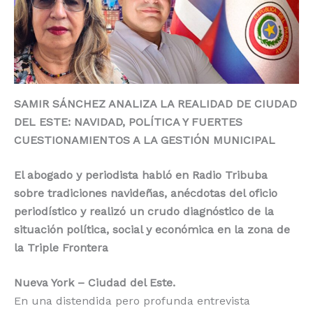
o
p
k
r
k
SAMIR SÁNCHEZ ANALIZA LA REALIDAD DE CIUDAD
DEL ESTE: NAVIDAD, POLÍTICA Y FUERTES
CUESTIONAMIENTOS A LA GESTIÓN MUNICIPAL
El abogado y periodista habló en Radio Tribuba
sobre tradiciones navideñas, anécdotas del oficio
periodístico y realizó un crudo diagnóstico de la
situación política, social y económica en la zona de
la Triple Frontera
Nueva York – Ciudad del Este.
En una distendida pero profunda entrevista