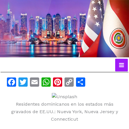
Ir
al
contenido
F
T
E
W
Pi
C
C
a
w
m
h
n
o
o
c
itt
ai
at
te
p
m
Residentes dominicanos en los estados más
e
er
l
s
re
y
p
gravados de EE.UU.: Nueva York, Nueva Jersey y
b
A
st
Li
ar
Connecticut
o
p
n
ti