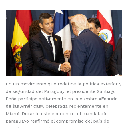
o
p
k
r
k
En un movimiento que redefine la política exterior y
de seguridad del Paraguay, el presidente Santiago
Peña participó activamente en la cumbre
«Escudo
de las Américas»
, celebrada recientemente en
Miami. Durante este encuentro, el mandatario
paraguayo reafirmó el compromiso del país de