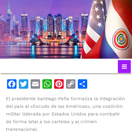
Ir
al
contenido
F
T
E
W
Pi
C
C
a
w
m
h
n
o
o
El presidente Santiago Peña formaliza la integración
c
itt
ai
at
te
p
m
del país al «Escudo de las Américas», una coalición
e
er
l
s
re
y
p
militar liderada por Estados Unidos para combatir
b
A
st
Li
ar
de forma letal a los carteles y al crimen
o
p
n
ti
transnacional.