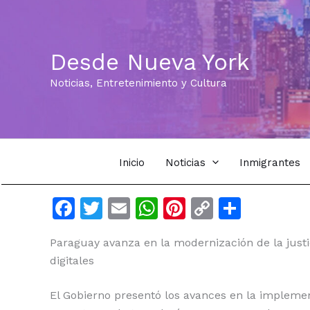
Ir
al
contenido
Desde Nueva York
Noticias, Entretenimiento y Cultura
Inicio
Noticias
Inmigrantes
F
T
E
W
Pi
C
C
a
w
m
h
n
o
o
Paraguay avanza en la modernización de la justi
c
itt
ai
at
te
p
m
digitales
e
er
l
s
re
y
p
b
A
st
Li
ar
El Gobierno presentó los avances en la implemen