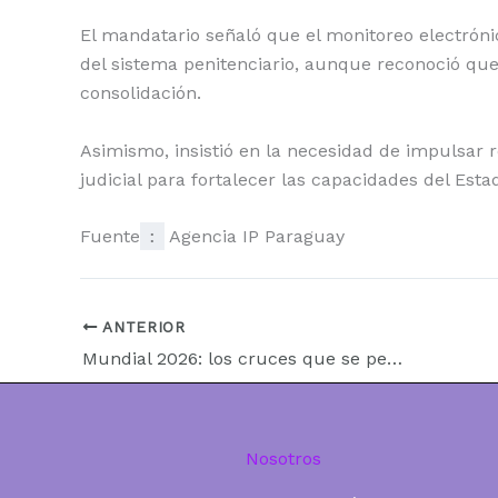
El mandatario señaló que el monitoreo electróni
del sistema penitenciario, aunque reconoció qu
consolidación.
Asimismo, insistió en la necesidad de impulsar 
judicial para fortalecer las capacidades del Esta
Fuente
:
Agencia IP Paraguay
ANTERIOR
Mundial 2026: los cruces que se perfilan para los 16avos de final tras la segunda fecha
Nosotros