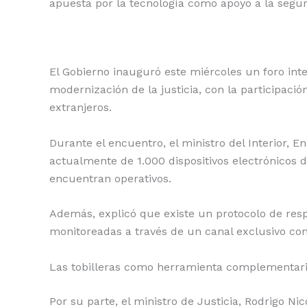
o
p
n
ti
apuesta por la tecnología como apoyo a la seguri
o
p
k
r
k
El Gobierno inauguró este miércoles un foro inte
modernización de la justicia, con la participació
extranjeros.
Durante el encuentro, el ministro del Interior, E
actualmente de 1.000 dispositivos electrónicos d
encuentran operativos.
Además, explicó que existe un protocolo de res
monitoreadas a través de un canal exclusivo con
Las tobilleras como herramienta complementar
Por su parte, el ministro de Justicia, Rodrigo N