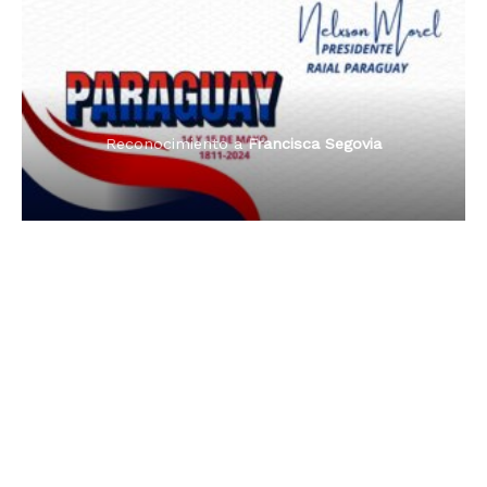
Premio Orgullo Paraguayo
Reconocimiento a
Radio Oñondivepa Paraguay
Reconocimiento a
Radio Tribuna Abierta
Reconocimiento a
Radio Tribuna Abierta
Reconocimiento a
Francisca Segovia
Reconocimiento a
Francisca Segovia
Reconocimiento a
Dama de Oro 2024
Francisca Segovia