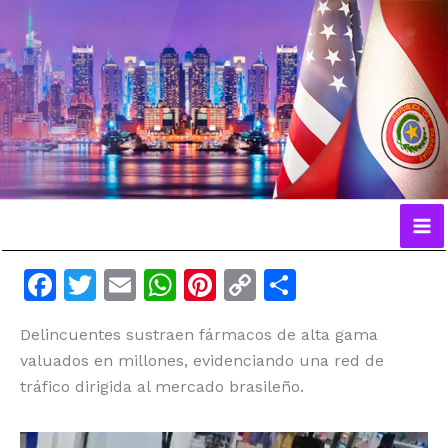
Ir
al
contenido
F
T
E
W
Pi
C
C
a
w
m
h
n
o
o
Delincuentes sustraen fármacos de alta gama
c
itt
ai
at
te
p
m
valuados en millones, evidenciando una red de
e
er
l
s
re
y
p
tráfico dirigida al mercado brasileño.
b
A
st
Li
ar
o
p
n
ti