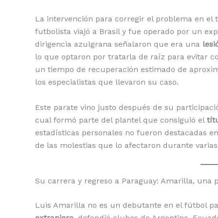
La intervención para corregir el problema en el 
futbolista viajó a Brasil y fue operado por un e
dirigencia azulgrana señalaron que era una
les
lo que optaron por tratarla de raíz para evitar 
un tiempo de recuperación estimado de apro
los especialistas que llevaron su caso.
Este parate vino justo después de su participac
cual formó parte del plantel que consiguió el
tí
estadísticas personales no fueron destacadas en 
de las molestias que lo afectaron durante varias
Su carrera y regreso a Paraguay: Amarilla, una p
Luis Amarilla no es un debutante en el fútbol p
extranjero
, defendió clubes de Argentina, Ecuad