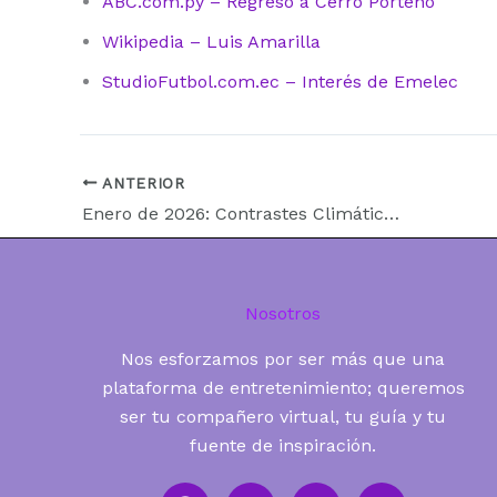
ABC.com.py – Regreso a Cerro Porteño
Wikipedia – Luis Amarilla
StudioFutbol.com.ec – Interés de Emelec
ANTERIOR
Enero de 2026: Contrastes Climáticos Extremos Marcan el Inicio del Año
Nosotros
Nos esforzamos por ser más que una
plataforma de entretenimiento; queremos
ser tu compañero virtual, tu guía y tu
fuente de inspiración.