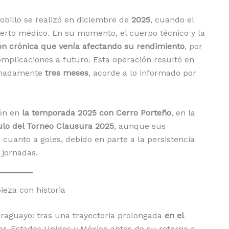
tobillo se realizó en diciembre de
2025
, cuando el
xperto médico. En su momento, el cuerpo técnico y la
ión crónica que venía afectando su rendimiento
, por
complicaciones a futuro. Esta operación resultó en
ximadamente
tres meses
, acorde a lo informado por
ión en
la temporada 2025 con Cerro Porteño
, en la
tulo del Torneo Clausura 2025
, aunque sus
cuanto a goles, debido en parte a la persistencia
 jornadas.
ieza con historia
araguayo: tras una trayectoria prolongada
en el
or, Estados Unidos y México antes de su retorno a