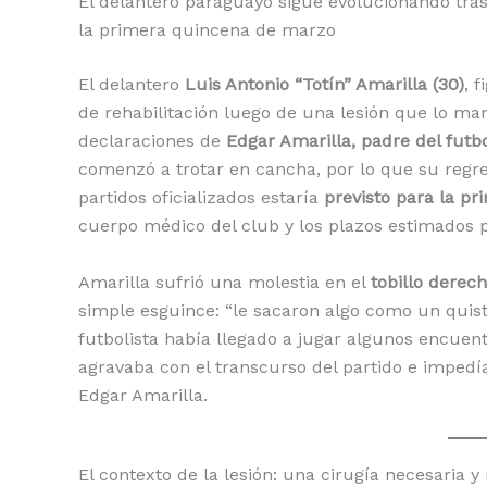
El delantero paraguayo sigue evolucionando tras
la primera quincena de marzo
El delantero
Luis Antonio “Totín” Amarilla (30)
, 
de rehabilitación luego de una lesión que lo man
declaraciones de
Edgar Amarilla, padre del futbo
comenzó a trotar en cancha, por lo que su regre
partidos oficializados estaría
previsto para la p
cuerpo médico del club y los plazos estimados p
Amarilla sufrió una molestia en el
tobillo derec
simple esguince: “le sacaron algo como un quistec
futbolista había llegado a jugar algunos encuen
agravaba con el transcurso del partido e impedía
Edgar Amarilla.
El contexto de la lesión: una cirugía necesaria