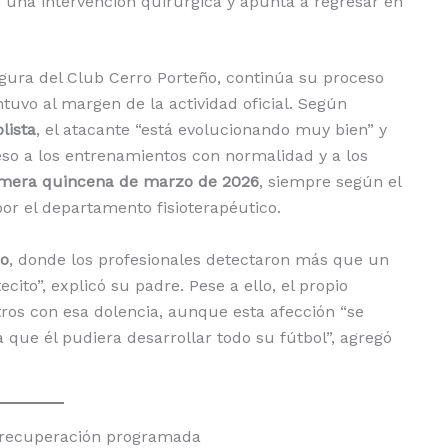
 una intervención quirúrgica y apunta a regresar en
figura del Club Cerro Porteño, continúa su proceso
tuvo al margen de la actividad oficial. Según
lista
, el atacante “está evolucionando muy bien” y
so a los entrenamientos con normalidad y a los
rimera quincena de marzo de 2026
, siempre según el
or el departamento fisioterapéutico.
ho
, donde los profesionales detectaron más que un
ito”, explicó su padre. Pese a ello, el propio
tros con esa dolencia, aunque esta afección “se
 que él pudiera desarrollar todo su fútbol”, agregó
 y recuperación programada