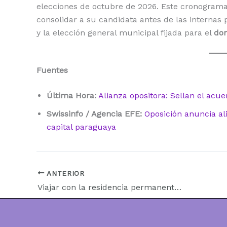
elecciones de octubre de 2026. Este cronograma 
consolidar a su candidata antes de las internas 
y la elección general municipal fijada para el
dom
Fuentes
Última Hora:
Alianza opositora: Sellan el acu
Swissinfo / Agencia EFE:
Oposición anuncia al
capital paraguaya
ANTERIOR
Viajar con la residencia permanente de EE.UU.: qué documentos necesitan los titulares de la green card y cómo proteger su estatus