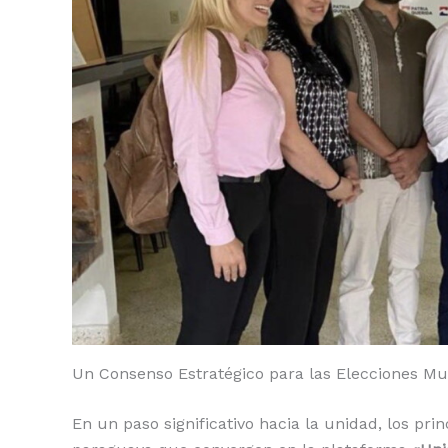
o
p
n
ti
o
p
k
r
k
Un Consenso Estratégico para las Elecciones Mu
En un paso significativo hacia la unidad, los pri