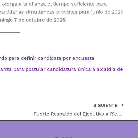
otorga a la alianza el tiempo suficiente para
partidarias simultáneas previstas para junio de 2026
ingo 7 de octubre de 2026
.
erdo para definir candidata por encuesta
ianza para postular candidatura única a alcaldía de
SIGUIENTE
Fuerte Respaldo del Ejecutivo a Riera Profundiza la Crisis en el Oficialismo por la «Mafia del Polígrafo»