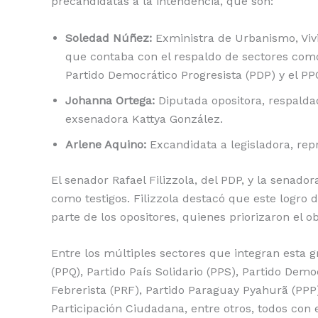
precandidatas a la intendencia, que son:
Soledad Núñez:
Exministra de Urbanismo, Vivi
que contaba con el respaldo de sectores como 
Partido Democrático Progresista (PDP) y el PP
Johanna Ortega:
Diputada opositora, respaldad
exsenadora Kattya González.
Arlene Aquino:
Excandidata a legisladora, rep
El senador Rafael Filizzola, del PDP, y la senad
como testigos. Filizzola destacó que este logr
parte de los opositores, quienes priorizaron el o
Entre los múltiples sectores que integran esta 
(PPQ), Partido País Solidario (PPS), Partido Demo
Febrerista (PRF), Partido Paraguay Pyahurã (PPP
Participación Ciudadana, entre otros, todos con e