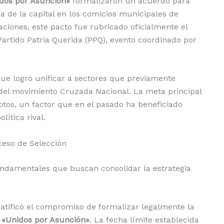
dos por Asunción»
formalizaron un acuerdo para
a de la capital en los comicios municipales de
ciones, este pacto fue rubricado oficialmente el
Partido Patria Querida (PPQ), evento coordinado por
que logró unificar a sectores que previamente
del movimiento Cruzada Nacional. La meta principal
votos, un factor que en el pasado ha beneficiado
lítica rival.
ceso de Selección
undamentales que buscan consolidar la estrategia
atificó el compromiso de formalizar legalmente la
e
«Unidos por Asunción»
. La fecha límite establecida