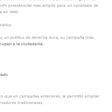
triunfo presidencial más amplio para un candidato de
a en 1990.
mático
mo un político de derecha dura, su campaña más
cupan a la ciudadanía
:
vado
o que en campañas anteriores, le permitió ampliar
rvadores tradicionales.