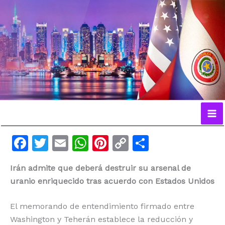
Ir
al
contenido
F
T
E
W
Pi
C
C
a
w
m
h
n
o
o
Irán admite que deberá destruir su arsenal de
c
itt
ai
at
te
p
m
uranio enriquecido tras acuerdo con Estados Unidos
e
er
l
s
re
y
p
b
A
st
Li
ar
El memorando de entendimiento firmado entre
o
p
n
ti
Washington y Teherán establece la reducción y