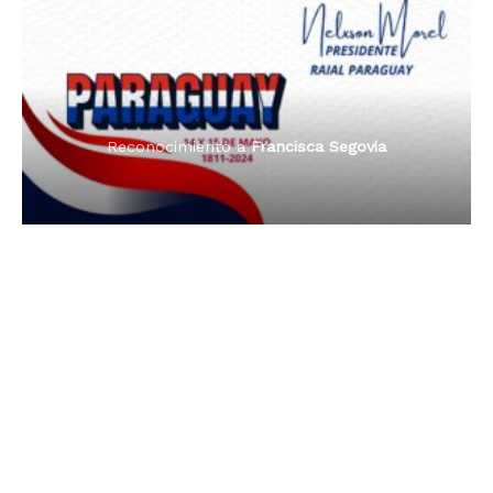
Premio Orgullo Paraguayo
Reconocimiento a
Radio Oñondivepa Paraguay
Reconocimiento a
Radio Tribuna Abierta
Reconocimiento a
Radio Tribuna Abierta
Reconocimiento a
Francisca Segovia
Reconocimiento a
Francisca Segovia
Reconocimiento a
Dama de Oro 2024
Francisca Segovia