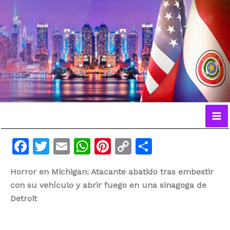
Ir
al
contenido
F
T
E
W
Pi
C
C
a
w
m
h
n
o
o
Horror en Michigan: Atacante abatido tras embestir
c
itt
ai
at
te
p
m
con su vehículo y abrir fuego en una sinagoga de
e
er
l
s
re
y
p
Detroit
b
A
st
Li
ar
o
p
n
ti