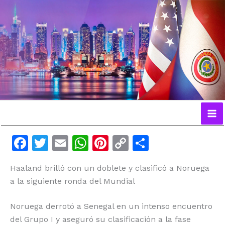
Ir
al
contenido
F
T
E
W
Pi
C
C
a
w
m
h
n
o
o
Haaland brilló con un doblete y clasificó a Noruega
c
itt
ai
at
te
p
m
a la siguiente ronda del Mundial
e
er
l
s
re
y
p
b
A
st
Li
ar
Noruega derrotó a Senegal en un intenso encuentro
o
p
n
ti
del Grupo I y aseguró su clasificación a la fase