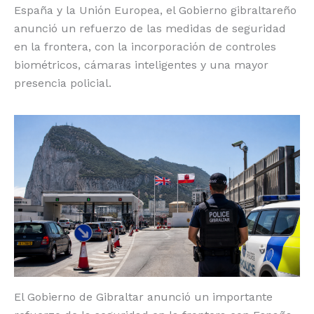
España y la Unión Europea, el Gobierno gibraltareño
o
p
k
r
anunció un refuerzo de las medidas de seguridad
k
en la frontera, con la incorporación de controles
biométricos, cámaras inteligentes y una mayor
presencia policial.
El Gobierno de Gibraltar anunció un importante