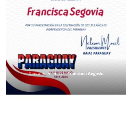
Premio Orgullo Paraguayo
Reconocimiento a
Radio Oñondivepa Paraguay
Reconocimiento a
Radio Tribuna Abierta
Reconocimiento a
Radio Tribuna Abierta
Reconocimiento a
Francisca Segovia
Reconocimiento a
Francisca Segovia
Reconocimiento a
Dama de Oro 2024
Francisca Segovia