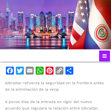
Ir
al
contenido
F
T
E
W
Pi
C
C
a
w
m
h
n
o
o
Gibraltar refuerza la seguridad en la frontera antes
c
itt
ai
at
te
p
m
de la eliminación de la verja
e
er
l
s
re
y
p
b
A
st
Li
ar
A pocos días de la entrada en vigor del nuevo
o
p
n
ti
acuerdo que regulará la relación entre Gibraltar,