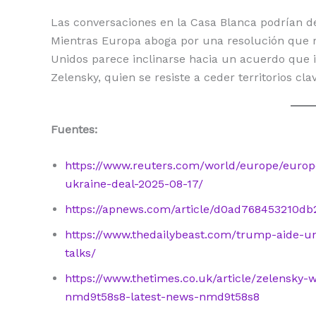
Las conversaciones en la Casa Blanca podrían de
Mientras Europa aboga por una resolución que res
Unidos parece inclinarse hacia un acuerdo que i
Zelensky, quien se resiste a ceder territorios cl
Fuentes:
https://www.reuters.com/world/europe/europ
ukraine-deal-2025-08-17/
https://apnews.com/article/d0ad768453210db
https://www.thedailybeast.com/trump-aide-un
talks/
https://www.thetimes.co.uk/article/zelensky-
nmd9t58s8-latest-news-nmd9t58s8