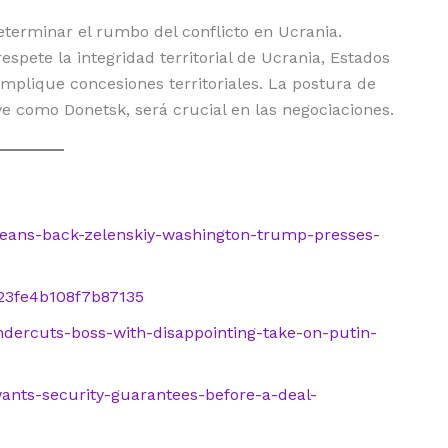
terminar el rumbo del conflicto en Ucrania.
pete la integridad territorial de Ucrania, Estados
mplique concesiones territoriales. La postura de
ave como Donetsk, será crucial en las negociaciones.
eans-back-zelenskiy-washington-trump-presses-
23fe4b108f7b87135
dercuts-boss-with-disappointing-take-on-putin-
wants-security-guarantees-before-a-deal-