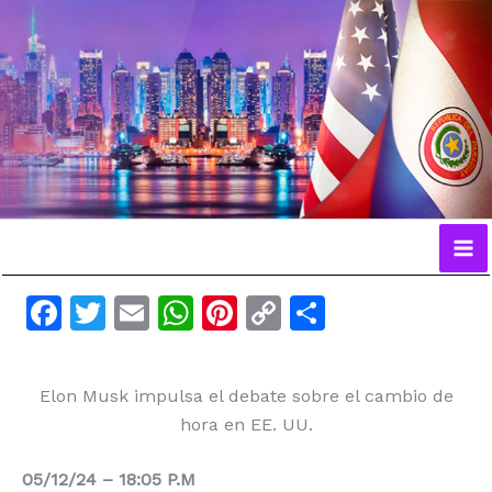
Ir
al
contenido
F
T
E
W
Pi
C
C
a
w
m
h
n
o
o
c
itt
ai
at
te
p
m
Elon Musk impulsa el debate sobre el cambio de
e
er
l
s
re
y
p
hora en EE. UU.
b
A
st
Li
ar
o
p
n
ti
05/12/24 – 18:05 P.M