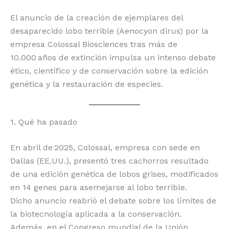
o
p
k
r
El anuncio de la creación de ejemplares del
k
desaparecido lobo terrible (Aenocyon dirus) por la
empresa Colossal Biosciences tras más de
10.000 años de extinción impulsa un intenso debate
ético, científico y de conservación sobre la edición
genética y la restauración de especies.
1. Qué ha pasado
En abril de 2025, Colossal, empresa con sede en
Dallas (EE.UU.), presentó tres cachorros resultado
de una edición genética de lobos grises, modificados
en 14 genes para asemejarse al lobo terrible.
Dicho anuncio reabrió el debate sobre los límites de
la biotecnología aplicada a la conservación.
Además, en el Congreso mundial de la Unión